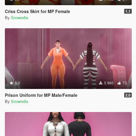
Criss Cross Skirt for MP Female
1.1
By
Snowrella
5.0
5 960
73
Prison Uniform for MP Male/Female
2.0
By
Snowrella