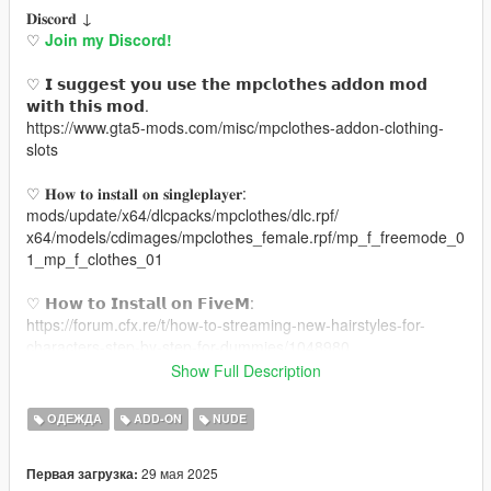
𝐃𝐢𝐬𝐜𝐨𝐫𝐝 ↓
♡
Join my Discord!
♡ 𝗜 𝘀𝘂𝗴𝗴𝗲𝘀𝘁 𝘆𝗼𝘂 𝘂𝘀𝗲 𝘁𝗵𝗲 𝗺𝗽𝗰𝗹𝗼𝘁𝗵𝗲𝘀 𝗮𝗱𝗱𝗼𝗻 𝗺𝗼𝗱
𝘄𝗶𝘁𝗵 𝘁𝗵𝗶𝘀 𝗺𝗼𝗱.
https://www.gta5-mods.com/misc/mpclothes-addon-clothing-
slots
♡ 𝐇𝐨𝐰 𝐭𝐨 𝐢𝐧𝐬𝐭𝐚𝐥𝐥 𝐨𝐧 𝐬𝐢𝐧𝐠𝐥𝐞𝐩𝐥𝐚𝐲𝐞𝐫:
mods/update/x64/dlcpacks/mpclothes/dlc.rpf/
x64/models/cdimages/mpclothes_female.rpf/mp_f_freemode_0
1_mp_f_clothes_01
♡ 𝗛𝗼𝘄 𝘁𝗼 𝗜𝗻𝘀𝘁𝗮𝗹𝗹 𝗼𝗻 𝗙𝗶𝘃𝗲𝗠:
https://forum.cfx.re/t/how-to-streaming-new-hairstyles-for-
characters-step-by-step-for-dummies/1048980
Show Full Description
♡ 𝗠𝗲𝘀𝗵 𝗖𝗿𝗲𝗱𝗶𝘁:
https://nitropanic.tumblr.com/post/176455296419/info-
ОДЕЖДА
ADD-ON
NUDE
download-xx-no-adflu
29 мая 2025
Первая загрузка: