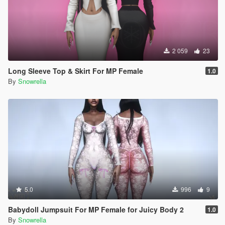
2 059
23
Long Sleeve Top & Skirt For MP Female
1.0
By
Snowrella
5.0
996
9
Babydoll Jumpsuit For MP Female for Juicy Body 2
1.0
By
Snowrella