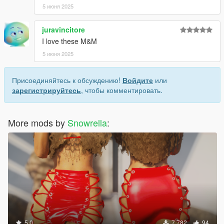
5 июня 2025
juravincitore
I love these M&M
5 июня 2025
Присоединяйтесь к обсуждению!
Войдите
или
зарегистрируйтесь
, чтобы комментировать.
More mods by
Snowrella
:
5.0
7 782
94