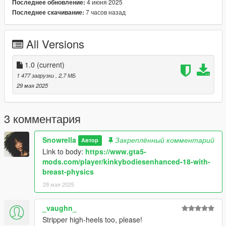
4 июня 2025
Последнее обновление:
7 часов назад
Последнее скачивание:
All Versions
1.0
(current)
1 477 загрузки
, 2,7 МБ
29 мая 2025
3 комментария
Snowrella
Закреплённый комментарий
Автор
Link to body:
https://www.gta5-
mods.com/player/kinkybodiesenhanced-18-with-
breast-physics
29 мая 2025
_vaughn_
Stripper high-heels too, please!