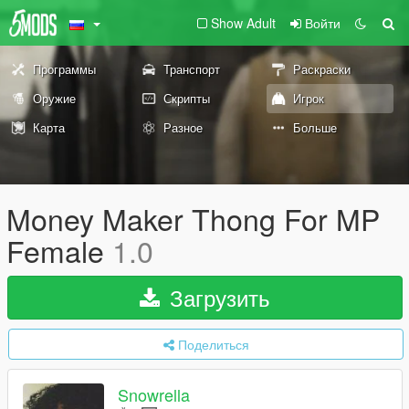
Show Adult
Войти
Программы
Транспорт
Раскраски
Оружие
Скрипты
Игрок
Карта
Разное
Больше
Money Maker Thong For MP
Female
1.0
Загрузить
Поделиться
Snowrella