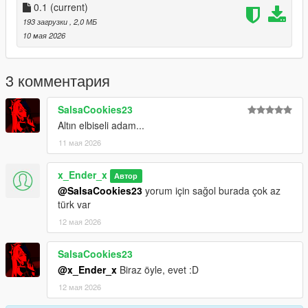
0.1
(current)
-Version-0.1
193 загрузки
, 2,0 МБ
-Only Add A Outfit For Game
10 мая 2026
Future:
Maybe I can Add Telekinesis and a mission for get this cloth
3 комментария
Thanks For Downloading My Mod :)
SalsaCookies23
Altın elbiseli adam...
11 мая 2026
x_Ender_x
Автор
@SalsaCookies23
yorum için sağol burada çok az
türk var
12 мая 2026
SalsaCookies23
@x_Ender_x
Biraz öyle, evet :D
12 мая 2026