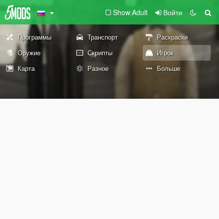
Show Adult
Войти
Программы
Транспорт
Раскраски
Оружие
Скрипты
Игрок
Карта
Разное
Больше