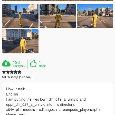
193
1
Загрузки
Лайк
5.0 / 5 звёзд (1 голос)
How Install:
English
I am putting the files lowr_diff_019_a_uni.ytd and
uppr_diff_027_a_uni.ytd into this directory:
x64v.rpf > models > cdimages > streampeds_players.rpf >
player_zero.