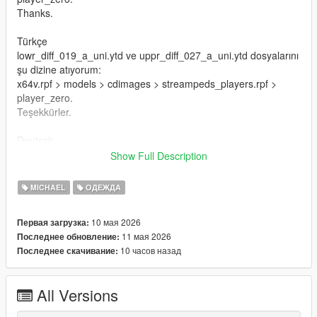
Thanks.
Türkçe
lowr_diff_019_a_uni.ytd ve uppr_diff_027_a_uni.ytd dosyalarını
şu dizine atıyorum:
x64v.rpf > models > cdimages > streampeds_players.rpf >
player_zero.
Teşekkürler.
Deutsch
Ich lege die Dateien lowr_diff_019_a_uni.ytd und
Show Full Description
uppr_diff_027_a_uni.ytd in dieses Verzeichnis:
x64v.rpf > models > cdimages > streampeds_players.rpf >
MICHAEL
ОДЕЖДА
player_zero.
Danke.
10 мая 2026
Первая загрузка:
11 мая 2026
Последнее обновление:
Français
10 часов назад
Последнее скачивание:
Je place les fichiers lowr_diff_019_a_uni.ytd et
uppr_diff_027_a_uni.ytd dans ce répertoire :
x64v.rpf > models > cdimages > streampeds_players.rpf >
All Versions
player_zero.
Merci.