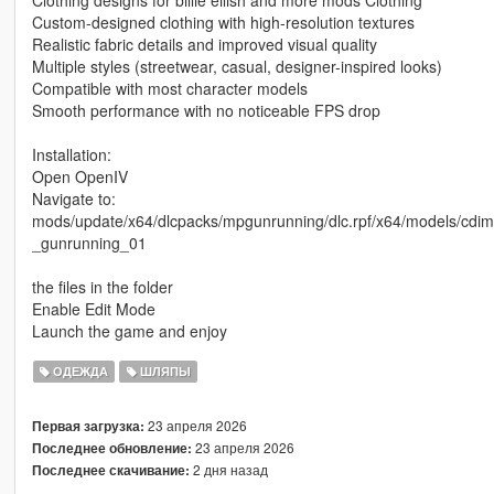
Clothing designs for billie eilish and more mods Clothing
Custom-designed clothing with high-resolution textures
Realistic fabric details and improved visual quality
Multiple styles (streetwear, casual, designer-inspired looks)
Compatible with most character models
Smooth performance with no noticeable FPS drop
Installation:
Open OpenIV
Navigate to:
mods/update/x64/dlcpacks/mpgunrunning/dlc.rpf/x64/models/
_gunrunning_01
the files in the folder
Enable Edit Mode
Launch the game and enjoy
ОДЕЖДА
ШЛЯПЫ
23 апреля 2026
Первая загрузка:
23 апреля 2026
Последнее обновление:
2 дня назад
Последнее скачивание: