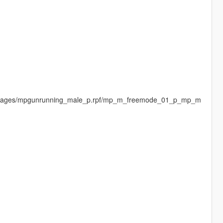
cdimages/mpgunrunning_male_p.rpf/mp_m_freemode_01_p_mp_m