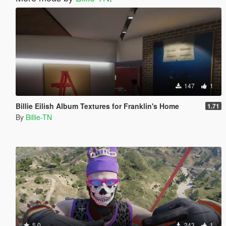
147
1
Billie Eilish Album Textures for Franklin's Home
1.71
By
Billie-TN
5.0
243
1