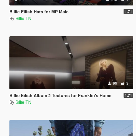
Billie Eilish Hats for MP Male
1.71
By
Billie-TN
99
3
Billie Eilish Album 2 Textures for Franklin's Home
1.71
By
Billie-TN