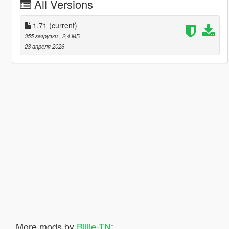
All Versions
1.71
(current)
355 загрузки
, 2,4 МБ
23 апреля 2026
More mods by
Billie-TN
: