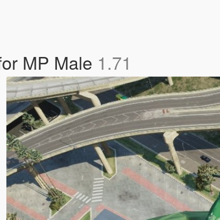
s for MP Male
1.71