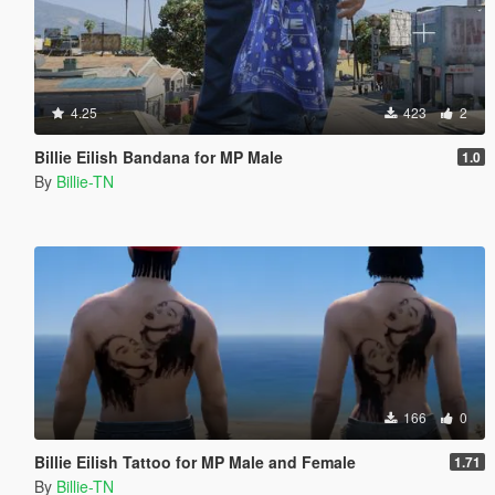
4.25
423
2
Billie Eilish Bandana for MP Male
1.0
By
Billie-TN
166
0
Billie Eilish Tattoo for MP Male and Female
1.71
By
Billie-TN