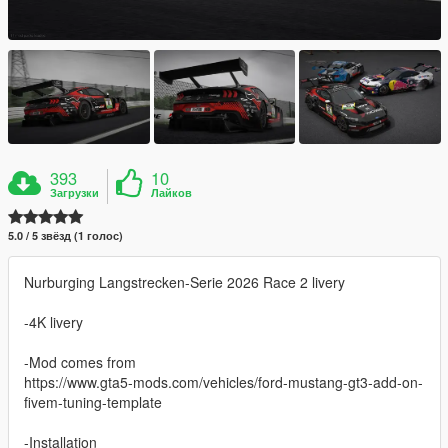
393
10
Загрузки
Лайков
5.0 / 5 звёзд (1 голос)
Nurburging Langstrecken-Serie 2026 Race 2 livery
-4K livery
-Mod comes from
https://www.gta5-mods.com/vehicles/ford-mustang-gt3-add-on-
fivem-tuning-template
-Installation