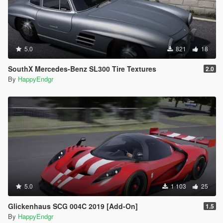
5.0
821
18
SouthX Mercedes-Benz SL300 Tire Textures
2.0
By
HappyEndgr
5.0
1 103
25
Glickenhaus SCG 004C 2019 [Add-On]
1.5
By
HappyEndgr