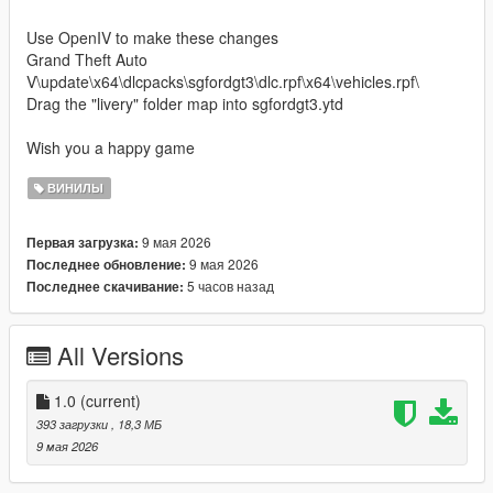
Use OpenIV to make these changes
Grand Theft Auto
V\update\x64\dlcpacks\sgfordgt3\dlc.rpf\x64\vehicles.rpf\
Drag the "livery" folder map into sgfordgt3.ytd
Wish you a happy game
ВИНИЛЫ
9 мая 2026
Первая загрузка:
9 мая 2026
Последнее обновление:
5 часов назад
Последнее скачивание:
All Versions
1.0
(current)
393 загрузки
, 18,3 МБ
9 мая 2026