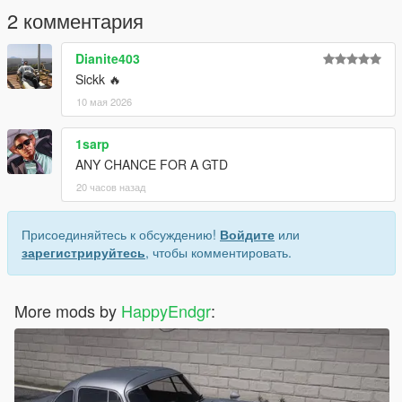
2 комментария
Dianite403
Sickk 🔥
10 мая 2026
1sarp
ANY CHANCE FOR A GTD
20 часов назад
Присоединяйтесь к обсуждению!
Войдите
или
зарегистрируйтесь
, чтобы комментировать.
More mods by
HappyEndgr
: