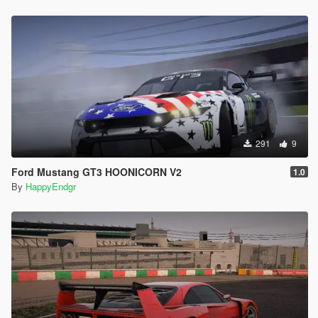
291
9
Ford Mustang GT3 HOONICORN V2
1.0
By
HappyEndgr