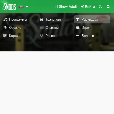
Show Adult
Войти
Программы
Транспорт
Раскраски
Оружие
Скрипты
Игрок
Карта
Разное
Больше