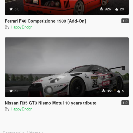
5.0
926
29
Ferrari F40 Competizione 1989 [Add-On]
1.0
By
HappyEndgr
5.0
351
5
Nissan R35 GT3 Nismo Motul 10 years tribute
1.0
By
HappyEndgr
Designed in Alderney