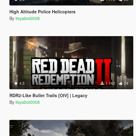
High Altitude Police Helicopters
By
itsyaboi0008
4.5
1 142
24
RDR2-Like Bullet Trails [OIV] | Legacy
By
itsyaboi0008