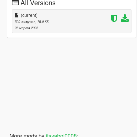
All Versions
(current)
520 загрузки
, 76,0 КБ
26 марта 2026
More mods by
itsyaboi0008
: