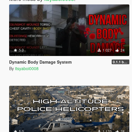
5.0
1 027
24
Dynamic Body Damage System
0.1.1 beta
By
itsyaboi0008
5.0
1 170
28