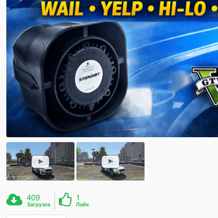
409
1
Загрузок
Лайк