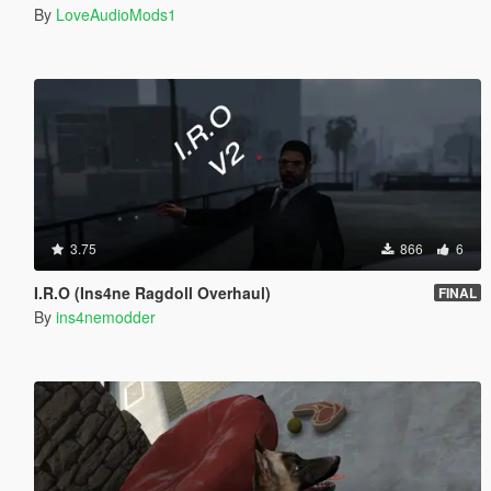
By
LoveAudioMods1
3.75
866
6
I.R.O (Ins4ne Ragdoll Overhaul)
FINAL
By
ins4nemodder