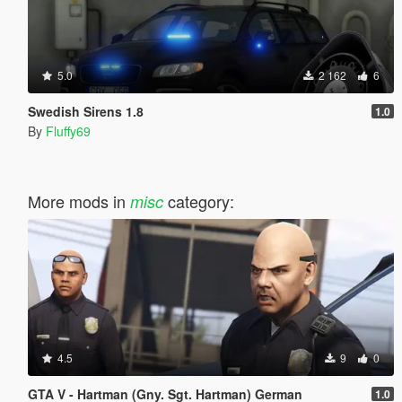
5.0
2 162
6
Swedish Sirens 1.8
1.0
By
Fluffy69
More mods in
category:
misc
4.5
9
0
GTA V - Hartman (Gny. Sgt. Hartman) German
1.0