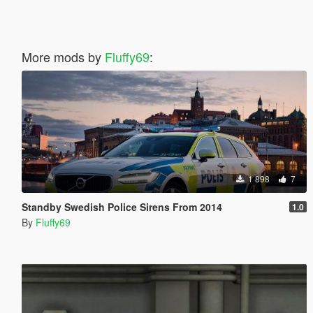
More mods by
Fluffy69
:
1 898
7
Standby Swedish Police Sirens From 2014
1.0
By
Fluffy69