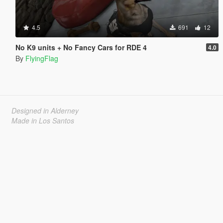
4.5
691
12
No K9 units + No Fancy Cars for RDE 4
4.0
By
FlyingFlag
Designed in Alderney
Made in Los Santos