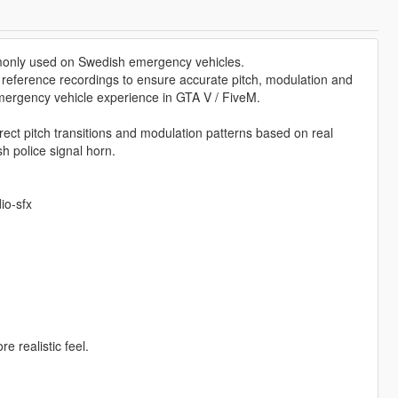
mmonly used on Swedish emergency vehicles.
d reference recordings to ensure accurate pitch, modulation and
mergency vehicle experience in GTA V / FiveM.
rect pitch transitions and modulation patterns based on real
h police signal horn.
io-sfx
e realistic feel.