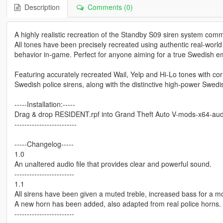
Description
Comments (0)
A highly realistic recreation of the Standby S09 siren system co
All tones have been precisely recreated using authentic real-worl
behavior in-game. Perfect for anyone aiming for a true Swedish e
Featuring accurately recreated Wail, Yelp and Hi-Lo tones with cor
Swedish police sirens, along with the distinctive high-power Swedis
-----Installation:-----
Drag & drop RESIDENT.rpf into Grand Theft Auto V-mods-x64-aud
-------------------------
-----Changelog-----
1.0
An unaltered audio file that provides clear and powerful sound.
------------------------
1.1
All sirens have been given a muted treble, increased bass for a mor
A new horn has been added, also adapted from real police horns.
------------------------