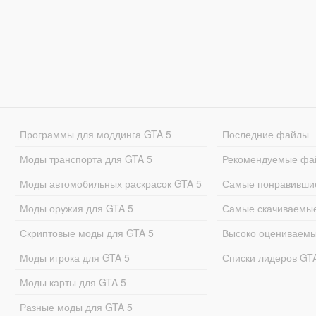
Программы для моддинга GTA 5
Последние файлы
Моды транспорта для GTA 5
Рекомендуемые фа
Моды автомобильных раскрасок GTA 5
Самые понравивши
Моды оружия для GTA 5
Самые скачиваемы
Скриптовые моды для GTA 5
Высоко оцениваем
Моды игрока для GTA 5
Списки лидеров GT
Моды карты для GTA 5
Разные моды для GTA 5