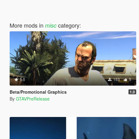
More mods in
category:
misc
5.0
153
5
Beta/Promotional Graphics
1.0
By
GTAVPreRelease