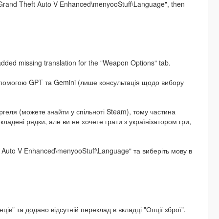
der: "Grand Theft Auto V Enhanced\menyooStuff\Language", then
added missing translation for the "Weapon Options" tab.
допомогою GPT та Gemini (лише консультація щодо вибору
геля (можете знайти у спільноті Steam), тому частина
ладені рядки, але ви не хочете грати з українізатором гри,
t Auto V Enhanced\menyooStuff\Language" та виберіть мову в
ів" та додано відсутній переклад в вкладці "Опції зброї".