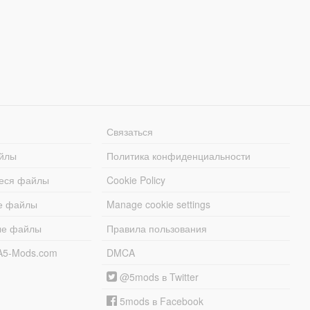
Связаться
йлы
Политика конфиденциальности
еся файлы
Cookie Policy
е файлы
Manage cookie settings
ые файлы
Правила пользования
A5-Mods.com
DMCA
@5mods в Twitter
5mods в Facebook