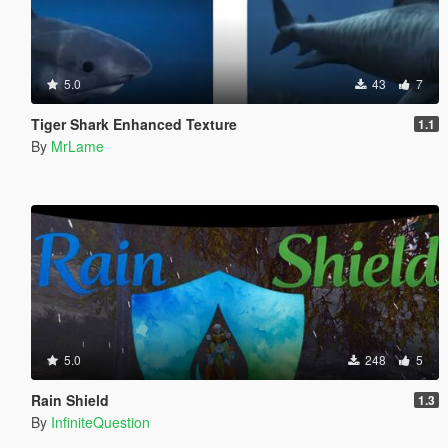
5.0
43
7
Tiger Shark Enhanced Texture
1.1
By
MrLame
5.0
248
5
Rain Shield
1.3
By
InfiniteQuestion