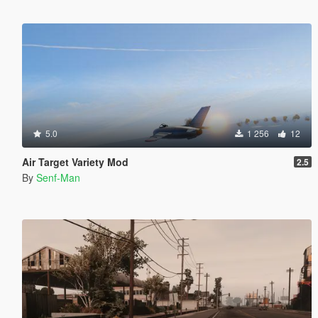
5.0
1 256
12
Air Target Variety Mod
2.5
By
Senf-Man