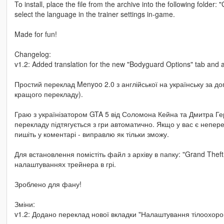
To install, place the file from the archive into the following fol
select the language in the trainer settings in-game.
Made for fun!
Changelog:
v1.2: Added translation for the new "Bodyguard Options" tab and 
Простий переклад Menyoo 2.0 з англійської на українську за 
кращого перекладу).
Граю з українізатором GTA 5 від Соломона Кейна та Дмитра Гер
перекладу підтягується з гри автоматично. Якщо у вас є неперек
пишіть у коментарі - виправлю як тільки зможу.
Для встановлення помістіть файл з архіву в папку: "Grand Thef
налаштуваннях трейнера в грі.
Зроблено для фану!
Зміни:
v1.2: Додано переклад нової вкладки "Налаштування тілоохоронц