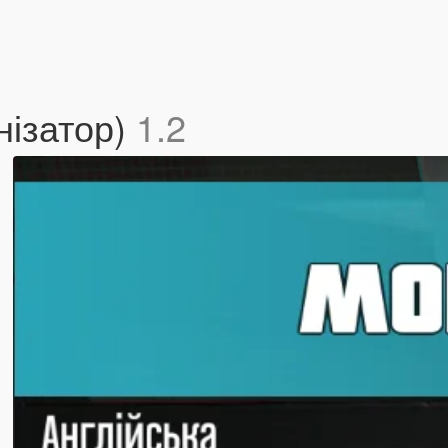
нізатор)
1.2