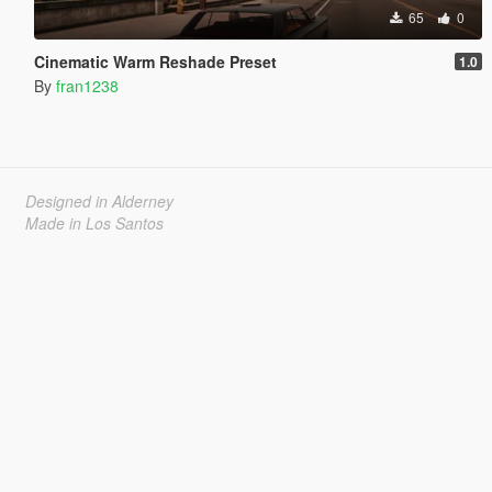
65
0
Cinematic Warm Reshade Preset
1.0
By
fran1238
Designed in Alderney
Made in Los Santos