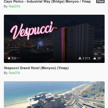
Cayo Perico - Industrial Way (Bridge) Menyoo / Ymap
Final
By
RobGT6
5.0
2 213
39
Vespucci Grand Hotel (Menyoo) (Ymap)
By
RobGT6