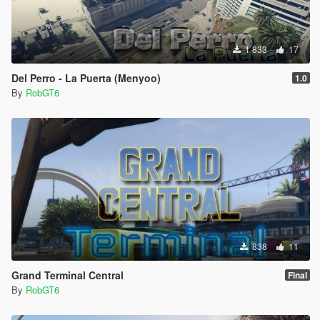
1 833
17
Del Perro - La Puerta (Menyoo)
1.0
By
RobGT6
838
11
Grand Terminal Central
Final
By
RobGT6