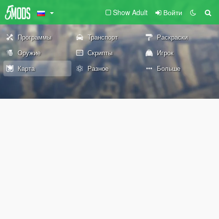
Show Adult
Войти
Программы
Транспорт
Раскраски
Оружие
Скрипты
Игрок
Карта
Разное
Больше