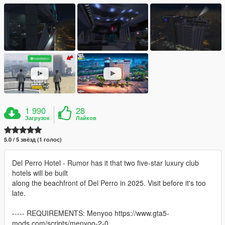
1 990
28
Загрузок
Лайков
5.0 / 5 звёзд (1 голос)
Del Perro Hotel - Rumor has it that two five-star luxury club
hotels will be built
along the beachfront of Del Perro in 2025. Visit before it's too
late.
----- REQUIREMENTS: Menyoo https://www.gta5-
mods.com/scripts/menyoo-2-0